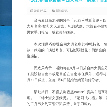
「2025府城覓良緣～四大月老一線牽」首
2025.07.22
活動資訊
台南夏日最浪漫的盛事「2025府城覓良緣～
大月老廟-祀典大天后宮、祀典武廟、大觀音亭暨
男女手刀報名，成就美好姻緣。
本次活動巧妙融合四大月老廟的神職特色，
緣；武廟的「拐杖月老」可斬斷爛桃花；興濟宮的
復感情。
民政局表示，活動將在8月24日於台南大員皇
了須設籍台南市或是目前在台南市任職外，還得符
月31日截止，並從8月6日開始陸續通知錄取者。
活動當日，不僅規劃豐盛Buffet午宴與主
選」、「紳士淑女服儀獎」、「配對成功禮」等，
的單身男女到官網查閱詳情，並手刀報名！