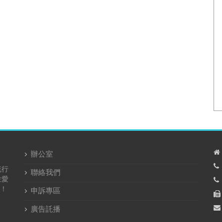
辦公室
流行
聯絡我們
位愛
！
申訴專區
廣告託播