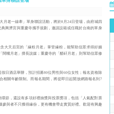
屆單身聯誼登場
四大月老一線牽」單身聯誼活動，將於8月24日登場，由府城四
祀典興濟宮與重慶寺攜手規劃，邀請設籍或任職於台南的單身
包含大天后宮的「緣粉月老」掌管緣粉，能幫助信眾求得好姻
「闊嘴月老」擅長說媒；重慶寺的「醋矸月老」則幫助信眾修
冠假日酒店舉辦，預計招募80位男性與60位女性；報名資格除
合相關年齡限制。而報名期間，將從即日起開放網路報名到7
題互動環節，還設有多項好禮抽獎與投票獎項，包括「人氣配對票
讓參與者不只獲得緣份，更有機會帶走實質好禮。歡迎有興趣