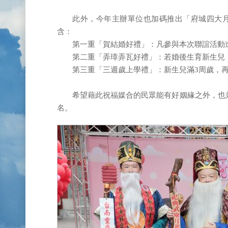
此外，今年主辦單位也加碼推出「府城四大月
含：
第一重「賀結婚好禮」：凡參與本次聯誼活動
第二重「弄璋弄瓦好禮」：若婚後生育新生兒
第三重「三週歲上學禮」：新生兒滿3周歲，
希望藉此祝福媒合的民眾能有好姻緣之外，也
名。