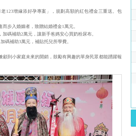
老123增緣添好孕專案」，規劃高額的紅包禮金三重送。包
進而步入婚姻者，致贈結婚禮金1萬元。
，加碼補助2萬元，讓新手爸媽安心買奶粉尿布。
再加碼補助3萬元，補貼托兒所學費。
兼顧到小家庭未來的開銷，鼓勵有興趣的單身民眾都能踴躍報