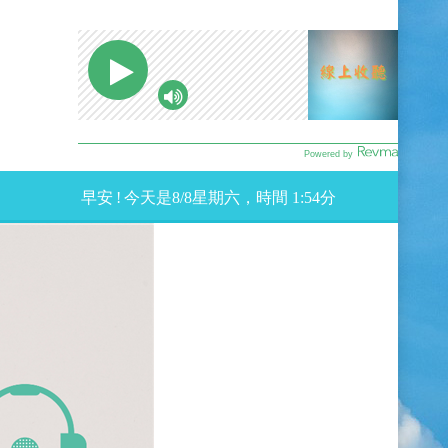
早安
!
今天是
8
/
8星期
六，時間
1:54
分