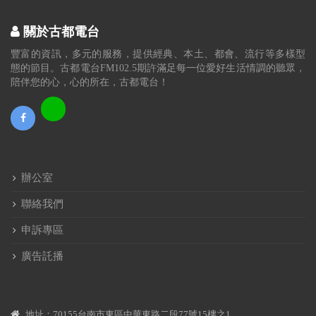
關於古都電台
豐富的資訊，多元的服務，提供經典、本土、都會、流行等多樣型
態的節目。古都電台FM102.5期許滿足每一位愛好生活情調的聽眾，
陪伴您的心，心的所在，古都電台！
辦公室
聯絡我們
申訴專區
廣告託播
地址：70155台南市東區中華東路二段77號15樓之1