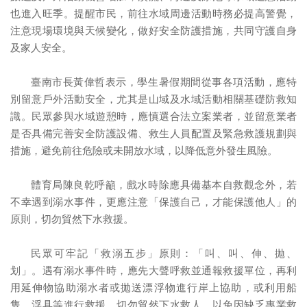
也進入旺季。提醒市民，前往水域周邊活動時務必提高警覺，
注意現場環境與天候變化，做好安全防護措施，共同守護自身
及家人安全。
臺南市長黃偉哲表示，學生暑假期間從事各項活動，應特
別留意戶外活動安全，尤其是山域及水域活動相關基礎防救知
識。民眾參與水域遊憩時，應慎選合法立案業者，並留意業者
是否具備完善安全防護設備、救生人員配置及緊急救護規劃與
措施，避免前往危險或未開放水域，以降低意外發生風險。
體育局陳良乾呼籲，戲水時除應具備基本自救觀念外，若
不幸遇到溺水事件，更應注意「保護自己，才能保護他人」的
原則，切勿貿然下水救援。
民眾可牢記「救溺五步」原則：「叫、叫、伸、拋、
划」。遇有溺水事件時，應先大聲呼救並通報救援單位，再利
用延伸物協助溺水者或拋送漂浮物進行岸上協助，或利用船
隻、浮具等進行救援。切勿貿然下水救人，以免因缺乏專業救