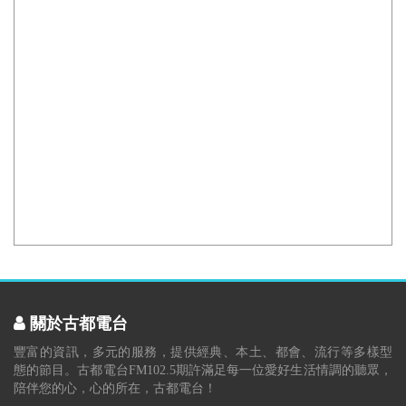
關於古都電台
豐富的資訊，多元的服務，提供經典、本土、都會、流行等多樣型
態的節目。古都電台FM102.5期許滿足每一位愛好生活情調的聽眾，
陪伴您的心，心的所在，古都電台！