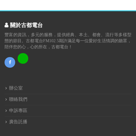
關於古都電台
豐富的資訊，多元的服務，提供經典、本土、都會、流行等多樣型
態的節目。古都電台FM102.5期許滿足每一位愛好生活情調的聽眾，
陪伴您的心，心的所在，古都電台！
辦公室
聯絡我們
申訴專區
廣告託播