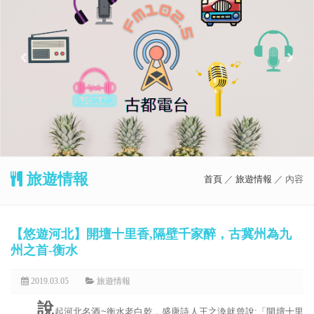
旅遊情報
首頁
／
旅遊情報
／ 內容
【悠遊河北】開壇十里香,隔壁千家醉，古冀州為九
州之首-衡水
2019.03.05
旅遊情報
說
起河北名酒~衡水老白乾，盛唐詩人王之渙就曾說:「開壇十里