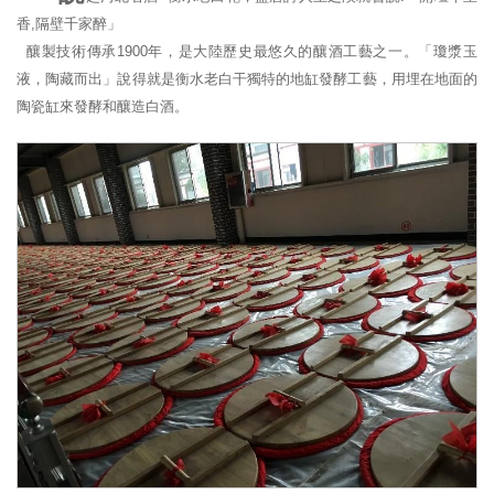
香,隔壁千家醉」
釀製技術傳承1900年，是大陸歷史最悠久的釀酒工藝之一。「瓊漿玉
液，陶藏而出」說得就是衡水老白干獨特的地缸發酵工藝，用埋在地面的
陶瓷缸來發酵和釀造白酒。