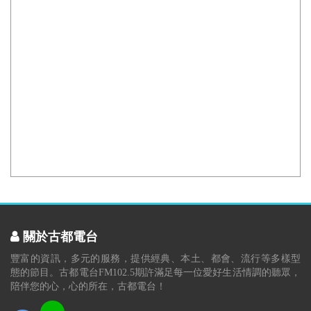
關於古都電台
豐富的資訊，多元的服務，提供經典、本土、都會、流行等多樣型
態的節目。古都電台FM102.5期許滿足每一位愛好生活情調的聽眾，
陪伴您的心，心的所在，古都電台！