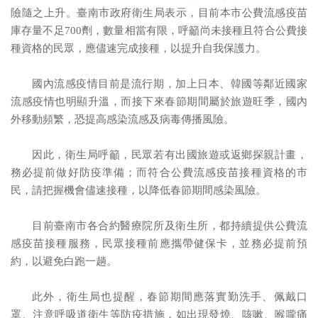
險隨之上升。臺南市政府衛生局表示，目前本市公費流感疫苗
庫存量不足700劑，數量相當有限，呼籲尚未接種且符合公費接
種資格的民眾，應儘速完成接種，以提升自我保護力。
國內流感疫情目前是流行期，加上日本、韓國等鄰近國家
流感疫情也明顯升溫，而接下來春節期間屬於旅遊旺季，國內
外移動頻繁，恐提高感染流感及病毒傳播風險。
因此，衛生局呼籲，民眾若有出國旅遊或返鄉探親計畫，
務必提前做好防疫準備；而符合公費流感疫苗接種資格的市
民，請把握機會儘速接種，以降低春節期間感染風險。
目前臺南市各合約醫療院所及衛生所，都持續提供公費流
感疫苗接種服務，民眾接種前應攜帶健保卡，並務必提前預
約，以避免白跑一趟。
此外，衛生局也提醒，春節期間應落實勤洗手、佩戴口
罩、注意呼吸道衛生等防疫措施，如出現發燒、咳嗽、喉嚨痛