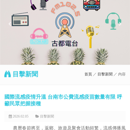
目擊新聞
首頁
／
目擊新聞
／ 內容
國際流感疫情升溫 台南市公費流感疫苗數量有限 呼
籲民眾把握接種
2026.02.05
目擊新聞
農曆春節將至，返鄉、旅遊及聚會活動頻繁，流感傳播風